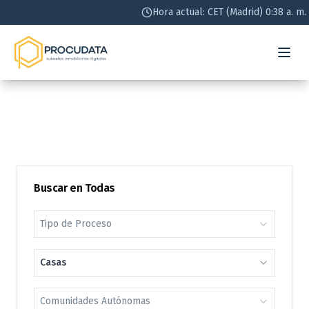
Hora actual: CET (Madrid) 0:38 a. m.
Hora actual: CET (Madrid) 0:38 a. m.
Buscar en Todas
Tipo de Proceso
Casas
Comunidades Autónomas