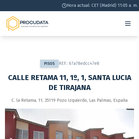
Hora actual: CET (Madrid) 11:05 a. m.
REF.:
67a78edcc47e8
PISOS
CALLE RETAMA 11, 1º, 1, SANTA LUCIA
DE TIRAJANA
C. la Retama, 11, 35119 Pozo Izquierdo, Las Palmas, España