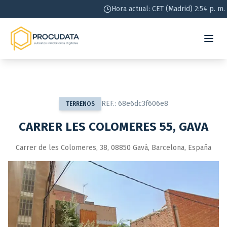
Hora actual: CET (Madrid) 2:54 p. m.
REF.:
68e6dc3f606e8
TERRENOS
CARRER LES COLOMERES 55, GAVA
Carrer de les Colomeres, 38, 08850 Gavà, Barcelona, España