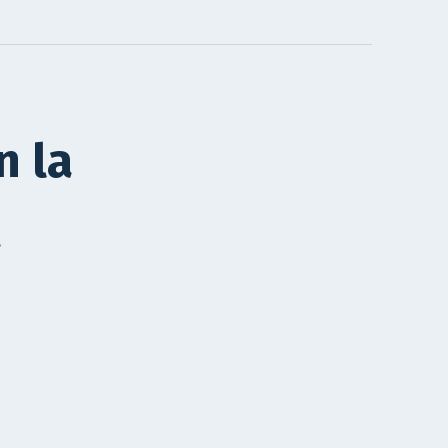
n la
a