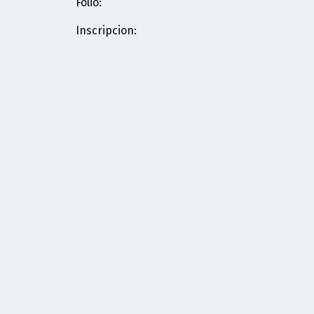
Folio
:
Inscripcion
: