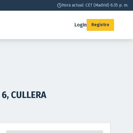
Hora actual: CET (Madrid) 6:35 p. m.
Login
Registro
, 6, CULLERA