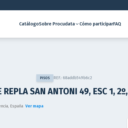
Catálogo
Sobre Procudata
Cómo participar
FAQ
REF.:
68addb549b6c2
PISOS
 REPLA SAN ANTONI 49, ESC 1, 2º
encia, España
Ver mapa