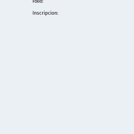
Folio
:
Inscripcion
: