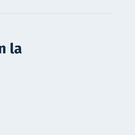
n la
a