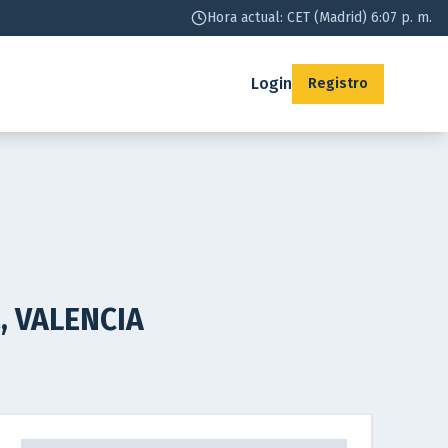
Hora actual: CET (Madrid) 6:07 p. m.
Login
Registro
, VALENCIA